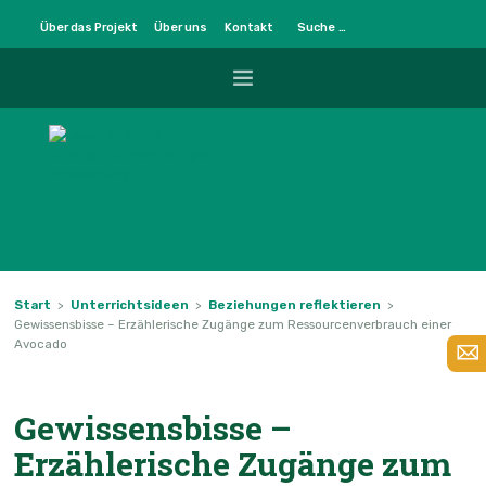
Über das Projekt
Über uns
Kontakt
START
UNTERRICHTSIDEEN
METHODENMUSTER
Start
>
Unterrichtsideen
>
Beziehungen reflektieren
>
Gewissensbisse – Erzählerische Zugänge zum Ressourcenverbrauch einer
BNE-BOX PLUS
Avocado
BNE-KOMPETENZEN
Gewissensbisse –
Erzählerische Zugänge zum