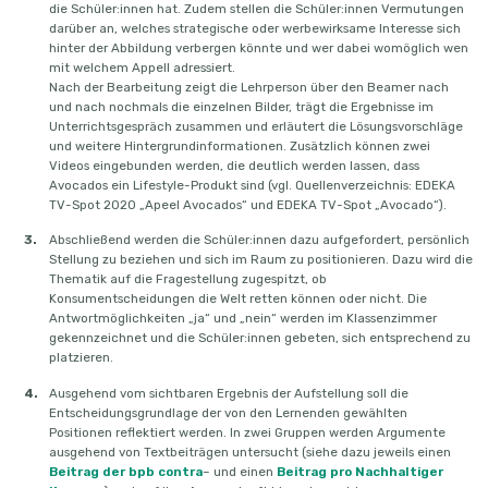
die Schüler:innen hat. Zudem stellen die Schüler:innen Vermutungen
darüber an, welches strategische oder werbewirksame Interesse sich
hinter der Abbildung verbergen könnte und wer dabei womöglich wen
mit welchem Appell adressiert.
Nach der Bearbeitung zeigt die Lehrperson über den Beamer nach
und nach nochmals die einzelnen Bilder, trägt die Ergebnisse im
Unterrichtsgespräch zusammen und erläutert die Lösungsvorschläge
und weitere Hintergrundinformationen. Zusätzlich können zwei
Videos eingebunden werden, die deutlich werden lassen, dass
Avocados ein Lifestyle-Produkt sind (vgl. Quellenverzeichnis: EDEKA
TV-Spot 2020 „Apeel Avocados“ und EDEKA TV-Spot „Avocado“).
Abschließend werden die Schüler:innen dazu aufgefordert, persönlich
Stellung zu beziehen und sich im Raum zu positionieren. Dazu wird die
Thematik auf die Fragestellung zugespitzt, ob
Konsumentscheidungen die Welt retten können oder nicht. Die
Antwortmöglichkeiten „ja“ und „nein“ werden im Klassenzimmer
gekennzeichnet und die Schüler:innen gebeten, sich entsprechend zu
platzieren.
Ausgehend vom sichtbaren Ergebnis der Aufstellung soll die
Entscheidungsgrundlage der von den Lernenden gewählten
Positionen reflektiert werden. In zwei Gruppen werden Argumente
ausgehend von Textbeiträgen untersucht (siehe dazu jeweils einen
Beitrag der bpb contra
– und einen
Beitrag pro Nachhaltiger