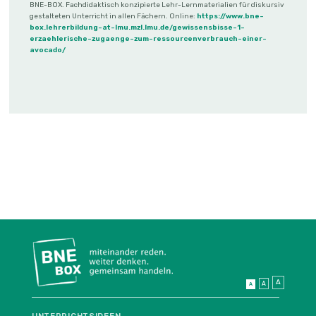
BNE-BOX. Fachdidaktisch konzipierte Lehr-Lernmaterialien für diskursiv
gestalteten Unterricht in allen Fächern. Online:
https://www.bne-
box.lehrerbildung-at-lmu.mzl.lmu.de/gewissensbisse-1-
erzaehlerische-zugaenge-zum-ressourcenverbrauch-einer-
avocado/
A
A
A