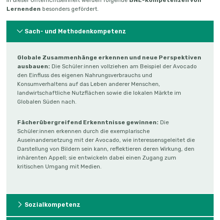
In dieser Unterrichtseinheit werden folgende
BNE-Kompetenzen von
Lernenden
besonders gefördert.
Sach- und Methodenkompetenz
Globale Zusammenhänge erkennen und neue Perspektiven
ausbauen:
Die Schüler:innen vollziehen am Beispiel der Avocado
den Einfluss des eigenen Nahrungsverbrauchs und
Konsumverhaltens auf das Leben anderer Menschen,
landwirtschaftliche Nutzflächen sowie die lokalen Märkte im
Globalen Süden nach.
Fächerübergreifend Erkenntnisse gewinnen:
Die
Schüler:innen erkennen durch die exemplarische
Auseinandersetzung mit der Avocado, wie interessensgeleitet die
Darstellung von Bildern sein kann, reflektieren deren Wirkung, den
inhärenten Appell; sie entwickeln dabei einen Zugang zum
kritischen Umgang mit Medien.
Sozialkompetenz