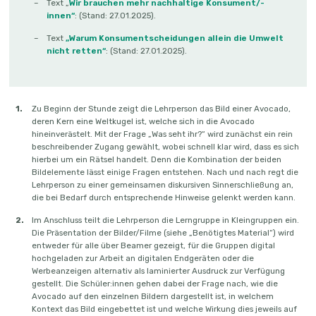
Text „
Wir brauchen mehr nachhaltige Konsument/-
wahren Boom erlebt. Nicht nur für Veganer:innen gilt sie als Superfood, da
innen“
: (Stand: 27.01.2025).
sie trotz ihres hohen Fettgehalts gesund ist und aufgrund dessen von vielen
als Ersatz für tierische Produkte wie Butter oder Eier genutzt wird.
Text
„Warum Konsumentscheidungen allein die Umwelt
Gleichwohl ist der Genuss durch einen bitteren Beigeschmack
nicht retten“
: (Stand: 27.01.2025).
beeinträchtigt, denn die Avocadoproduktion in Mittel- und Südamerika
trägt enorm zu sozialen Spannungen und ökologischen Schäden bei: Für die
Produktionsflächen werden oft illegal Wälder abgeholzt, der starke Import
setzt lokale Kleinbäuer:innen unter Druck und der wasserintensive Anbau
Zu Beginn der Stunde zeigt die Lehrperson das Bild einer Avocado,
von Avocados führt in den Anbauregionen zu Wassermangel für die
deren Kern eine Weltkugel ist, welche sich in die Avocado
einheimischen Gemeinden. Dazu kommen die CO2-Emissionen für den
hineinverästelt. Mit der Frage „Was seht ihr?“ wird zunächst ein rein
Transport der Früchte nach Europa. Allerdings gilt es, dies sogleich zu
beschreibender Zugang gewählt, wobei schnell klar wird, dass es sich
relativieren, denn 100gr Avocado (pro Frucht etwa 0,05kg) verursachen
hierbei um ein Rätsel handelt. Denn die Kombination der beiden
weniger CO2-Emissionen als 100gr Ei (pro Stück etwa 0,2kg). Die ethische
Bildelemente lässt einige Fragen entstehen. Nach und nach regt die
Bewertung des Avocadokonsums ist also durchaus komplexer als man
Lehrperson zu einer gemeinsamen diskursiven Sinnerschließung an,
meinen möchte. Erschwert wird diese zusätzlich dadurch, dass Avocados in
die bei Bedarf durch entsprechende Hinweise gelenkt werden kann.
unterschiedlichen Ländern der Erde angebaut werden, sodass nicht alle
oben genannten Aspekte, die in Chile oder Mexiko gelten, auch auf den
Im Anschluss teilt die Lehrperson die Lerngruppe in Kleingruppen ein.
Anbau in bspw. Spanien zutreffen. Diese teils kontroversen Informationen
Die Präsentation der Bilder/Filme (siehe „Benötigtes Material“) wird
gilt es mit Blick auf den eigenen Konsum zu reflektieren (vgl. Winterer 2021,
entweder für alle über Beamer gezeigt, für die Gruppen digital
o. S.), denn sie fließen auch in die Handlungsentscheidungen ein.
hochgeladen zur Arbeit an digitalen Endgeräten oder die
Werbeanzeigen alternativ als laminierter Ausdruck zur Verfügung
gestellt. Die Schüler:innen gehen dabei der Frage nach, wie die
Avocado auf den einzelnen Bildern dargestellt ist, in welchem
Kontext das Bild eingebettet ist und welche Wirkung dies jeweils auf