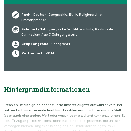
Fach:
Deutsch, Geographie, Ethik, Religionslehre,
Fremdsprachen
Schulart/Jahrgangs­stufe:
Mittelschule, Realschule,
Gymnasium / ab 7. Jahrgangsstufe
Gruppengröße:
unbegrenzt
Zeitbedarf:
90 Min.
Hintergrundinformationen
Erzählen ist eine grundlegende Form unseres Zugriffs auf Wirklichkeit und
hat vielfach orientierende Funktion. Erzählen ermöglicht es uns, die Welt
(oder auch eine andere Welt oder verschiedene Welten) kennenzulernen. Es
schafft Zugänge, die wir sonst nicht haben und Perspektiven, die uns sonst
verborgen bleiben. Angesichts der globalen Herausforderungen im 21.