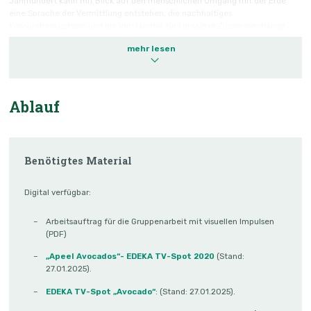
Jahrhundert kann mit Blick auf den menschlichen Umgang mit der Erde
eine Sprache der Vermittlung entstehen, die nachhaltiges
Konsumbewusstsein und ein Verständnis für komplexe Zusammenhänge
erzeugt. Erzählungen kommt somit didaktische Funktion zu. Sie leisten
mehr lesen
einen wertvollen Beitrag zur verantwortungsvollen Gestaltung der Zukunft.
Neben der Wissensvermittlung geht es oft darum auszuloten, wie mit den
Folgen des ökologischen, technischen und sozialen Wandels umzugehen ist,
d.h. Erzählungen eröffnen den Menschen die überlebensnotwendige
Möglichkeit, nicht allein aus eigenen Erfahrungen, sondern auch aus denen
Ablauf
anderer zu lernen und so das eigene Handeln weiterzuentwickeln.
Mitzudenken ist hierbei eine spezifische Sicht des Zusammenwirkens von
Ästhetik und Ethik: die kognitive Eindimensionalität wird durch affektive
Gestaltung bereichert, die Bewusstmachungsprozesse einzuleiten vermag.
Benötigtes Material
Erzählungen können also als Denk- und Reflexionsraum dienen; sie können
aber auch für manipulative Zwecke eingesetzt werden – zur Werbung, im
Digital verfügbar:
politischen Kontext oder in breiter angelegten Kommunikationsstrategien.
Von daher ist es im Sinne kritischer Medienerziehung als zentraler Beitrag
Arbeitsauftrag für die Gruppenarbeit mit visuellen Impulsen
einer BNE unerlässlich, Schüler:innen an Reflexionsprozesse heranzuführen
(PDF)
und Strategien des Umgangs zu entwickeln. Die vorgeschlagene
Unterrichtseinheit stellt deswegen exemplarisch verschiedene Formen des
„Apeel Avocados“- EDEKA TV-Spot 2020
(Stand:
Erzählens über die Avocado vor und regt dadurch ganzheitliche
27.01.2025).
Bildungsprozesse (natur-, gesellschafts- und sprachbezogene Bildung) an.
EDEKA TV-Spot „Avocado“
: (Stand: 27.01.2025).
Die Avocado hat als Konsumgut im letzten Jahrzehnt in Deutschland einen