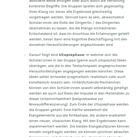
abstrakte Weise erfolgen oder auch durch die Vertonung
konkreter Begriffe. Die Gruppen spielen sich gegenseitig
ihren Klang vor, bevor alle Ergebnisse gleichzeitig
vorgetragen werden. Sinnvoll kann es sein, abwechselnd
Schüler:innen die Rolle der Dirigentin / des Dirigenten
übernehmen zu lassen, die die Klänge orchestrieren.
Entscheidend ist, dass im Anschluss die Erfahrungen geteilt
werden, bevor dann eine kognitive Beschäftigung mit den
einzelnen Herausforderungen angeschlossen wird.
Darauf folgt eine
Utopiephase
, in welcher sich die
Schüler:innen in der Gruppe (gerne auch utopische) Ideen
überlegen, wie die in den Textschnipseln angesprochenen
Herausforderungen angegangen werden könnten. Diese
Ideen sollen entweder pragmatisch-realistisch oder auch
künstlerisch-kreativ sein. Unterstützende Recherchen
können von den Schüler:innen sowohl selbständig getätigt
werden als auch auf Basis der Impulse in den Materialien zu
dieser Unterrichtseinheit (beispielsweise zur
Niveaudifferenzierung). Zum Ende der Utopiephase werden
die Gruppen geteilt: Eine Hälfte wiederholt die
Klangelemente aus der Kritikphase, die andere erarbeitet
einen neuen, utopischen Klang. Mit den Ergebnissen kann
experimentiert werden: Die beiden Klangskultpuren können
einzeln vorgetragen werden, sie können synchron ablaufen.