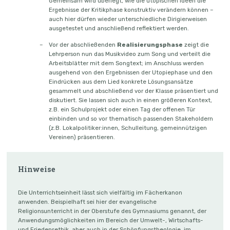
Gemeinsam wird überlegt, wie die utopischen Ideen die
Ergebnisse der Kritikphase konstruktiv verändern können –
auch hier dürfen wieder unterschiedliche Dirigierweisen
ausgetestet und anschließend reflektiert werden.
Vor der abschließenden
Realisierungsphase
zeigt die
Lehrperson nun das Musikvideo zum Song und verteilt die
Arbeitsblätter mit dem Songtext; im Anschluss werden
ausgehend von den Ergebnissen der Utopiephase und den
Eindrücken aus dem Lied konkrete Lösungsansätze
gesammelt und abschließend vor der Klasse präsentiert und
diskutiert. Sie lassen sich auch in einen größeren Kontext,
z.B. ein Schulprojekt oder einen Tag der offenen Tür
einbinden und so vor thematisch passenden Stakeholdern
(z.B. Lokalpolitiker:innen, Schulleitung, gemeinnützigen
Vereinen) präsentieren.
Hinweise
Die Unterrichtseinheit lässt sich vielfältig im Fächerkanon
anwenden. Beispielhaft sei hier der evangelische
Religionsunterricht in der Oberstufe des Gymnasiums genannt, der
Anwendungsmöglichkeiten im Bereich der Umwelt-, Wirtschafts-
und Friedensethik, aber auch in der Schöpfungstheologie, im