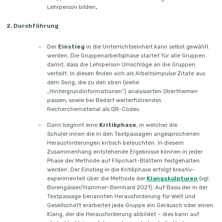
Lehrperson bilden
.
2. Durchführung
Der
Einstieg
in die Unterrichtseinheit kann selbst gewählt
werden. Die Gruppenarbeitsphase startet für alle Gruppen
damit, dass die Lehrperson Umschläge an die Gruppen
verteilt. In diesen finden sich als Arbeitsimpulse Zitate aus
dem Song, die zu den oben (siehe
„Hintergrundinformationen“) analysierten Oberthemen
passen, sowie bei Bedarf weiterführendes
Recherchematerial als QR-Codes.
Dann beginnt eine
Kritikphase
, in welcher die
Schüler:innen die in den Textpassagen angesprochenen
Herausforderungen kritisch beleuchten. In diesem
Zusammenhang entstehende Ergebnisse können in jeder
Phase der Methode auf Flipchart-Blättern festgehalten
werden. Der Einstieg in die Kritikphase erfolgt kreativ-
experimentell über die Methode der
Klangskulpturen
(vgl.
Borengässer/Hammer-Bernhard 2021): Auf Basis der in der
Textpassage benannten Herausforderung für Welt und
Gesellschaft erarbeitet jede Gruppe ein Geräusch oder einen
Klang, der die Herausforderung abbildet – dies kann auf