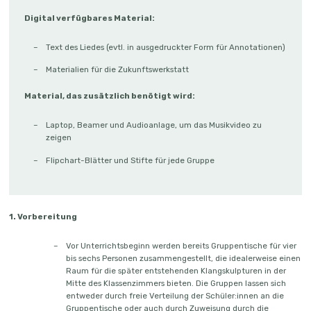
Der österreichische Hip-Hop-Musiker Dame beschreibt in seinem 2015
Digital verfügbares Material:
erschienenen Song “
Tagträume
” exemplarisch einige dieser
Herausforderungen, die seiner Idee
“von einer besseren Welt, so schön wie
der Garten Eden”
(Zitat aus dem Refrain des Liedes
[1]
) entgegenstehen.
Text des Liedes (evtl. in ausgedruckter Form für Annotationen)
Konkret spricht er religiösen Fanatismus, konfliktbedingte Flucht und die
Materialien für die Zukunftswerkstatt
ungerechte Verteilung von Ressourcen sowie umweltschädliches Verhalten
aufgrund kapitalistischer Bemühungen an.
Material, das zusätzlich benötigt wird:
Zwar stellt der Künstler in der Bridge des Songs verschiedene uns zur
Laptop, Beamer und Audioanlage, um das Musikvideo zu
Verfügung stehende Ressourcen heraus, jedoch liefert er kaum konkrete
zeigen
Lösungsvorschläge. Unter der ebenfalls dem Lied entstammenden Prämisse,
“Wir könnten heute beginnen und dann schon morgen berichten”
sollen die
Flipchart-Blätter und Stifte für jede Gruppe
Schüler:innen sich daher in Gruppen einigen der im Song erwähnten
Herausforderungen im Rahmen einer durch
Klangskulpturen
ergänzten
Zuk
unftswer
kstatt
(vgl. Anselm/Hammer-Bernhard/Hoiß 2021)
annähern.
1. Vorbereitung
[1]
Mit freundlicher Genehmigung des Künstlers und seines Managements.
Vor Unterrichtsbeginn werden bereits Gruppentische für vier
bis sechs Personen zusammengestellt, die idealerweise einen
Raum für die später entstehenden Klangskulpturen in der
Mitte des Klassenzimmers bieten. Die Gruppen lassen sich
entweder durch freie Verteilung der Schüler:innen an die
Gruppentische oder auch durch Zuweisung durch die