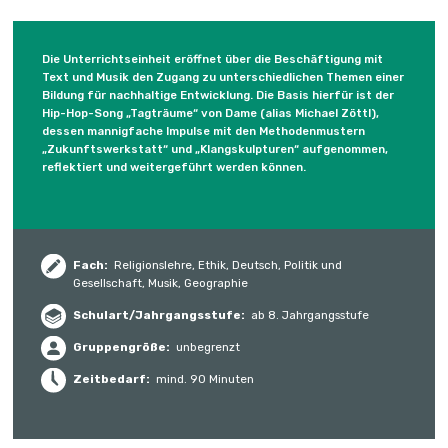
Die Unterrichtseinheit eröffnet über die Beschäftigung mit
Text und Musik den Zugang zu unterschiedlichen Themen einer
Bildung für nachhaltige Entwicklung. Die Basis hierfür ist der
Hip-Hop-Song „Tagträume“ von Dame (alias Michael Zöttl),
dessen mannigfache Impulse mit den Methodenmustern
„Zukunftswerkstatt“ und „Klangskulpturen“ aufgenommen,
reflektiert und weitergeführt werden können.
Fach:
Religionslehre, Ethik, Deutsch, Politik und
Gesellschaft, Musik, Geographie
Schulart/Jahrgangs­stufe:
ab 8. Jahrgangsstufe
Gruppengröße:
unbegrenzt
Zeitbedarf:
mind. 90 Minuten