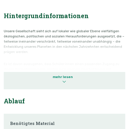
Hintergrundinformationen
Unsere Gesellschaft sieht sich auf lokaler wie globaler Ebene vielfältigen
ökologischen, politischen und sozialen Herausforderungen ausgesetzt, die –
teilweise ineinander verschränkt, teilweise voneinander unabhängig – die
Entwicklung unseres Planeten in den nächsten Jahrzehnten entscheidend
prägen werden.
Es ist davon auszugehen, dass Schüler:innen einen passenden Zugang zu
diesen Herausforderungen medial auch über die Beschäftigung mit
entsprechend ausgewählten Songs finden können, denn „89 Prozent der
mehr lesen
Zwölf- bis 19-Jährigen hören regelmäßig Musik, 62 Prozent sogar täglich“
(JIM-Studie 2022, S. 20f.), bei Kindern im Alter von sechs bis 13 Jahren sind
es immerhin 68 Prozent, die dies mindestens wöchentlich tun (vgl. KIM-
Studie 2022, S. 24). Musik als Kunstform hat das Potenzial, Emotionen
Ablauf
auszulösen sowie die Persönlichkeitsentwicklung und die Förderung von
sozialen Kompetenzen bei Schüler:innen zu unterstützen (vgl.
Kuhbandner/Frenzel 2019, S. 199). Insofern bietet sich eine „musikalische
Herangehensweise“ im Unterricht gerade für gesellschaftlich wichtige
Fragen an.
Benötigtes Material