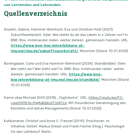
von Lernenden und Lehrenden
Quellenverzeichnis
Anselm, Sabine, Hammer-Bernhard, Eva und Christian Hoiß (2021):
Zukunftswerkstatt. Oder: Wie stellst du dir das Leben in x Jahren vor? In:
BNE-Box. miteinander reden. weiter denken. gemeinsam handeln. URL:
https://www.bne-box.lehrerbildung-at-
lmu.mzl.lmu.de/zukunftswerkstatt/
. München (Stand: 10.01.2025).
Borengässer, Carla und Eva Hammer-Bernhard (2024): Standbild(er). Oder:
Wer steht wo? Wer steht wie? In: BNE-Box. miteinander reden. weiter
denken. gemeinsam handeln. URL:
https://www.bne-
box.lehrerbildung-at-lmu.mzl.lmu.de/standbild/
. München (Stand:
10.01.2025).
Dame alias Michael Zöttl (2015): „Tagträume“. URL:
https://yo
utu.be/FJ-
cggtO3f8
?si=PqMgN2kUzTJz8TL6
. Mit freundlicher Genehmigung des
Künstlers und seines Managements (Stand: 10.01.2025).
Kuhbandner, Christof und Anne C. Frenzel (2019): Emotionen. In:
Urhahne, Detlef, Markus Dresel und Frank Fischer (Hrsg.): Psychologie
für den Lehrberuf. Berlin.