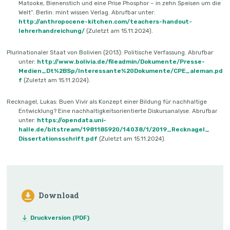
Matooke, Bienenstich und eine Prise Phosphor – in zehn Speisen um die
Welt“. Berlin: mint wissen Verlag. Abrufbar unter:
http://anthropocene-kitchen.com/teachers-handout-
lehrerhandreichung/
(Zuletzt am 15.11.2024).
Plurinationaler Staat von Bolivien (2013): Politische Verfassung. Abrufbar
unter:
http://www.bolivia.de/fileadmin/Dokumente/Presse-
Medien_Dt%2BSp/Interessante%20Dokumente/CPE_aleman.pd
f
(Zuletzt am 15.11.2024).
Recknagel, Lukas: Buen Vivir als Konzept einer Bildung für nachhaltige
Entwicklung? Eine nachhaltigkeitsorientierte Diskursanalyse. Abrufbar
unter:
https://opendata.uni-
halle.de/bitstream/1981185920/14038/1/2019_Recknagel_
Dissertationsschrift.pdf
(Zuletzt am 15.11.2024).
Download
Druckversion (PDF)