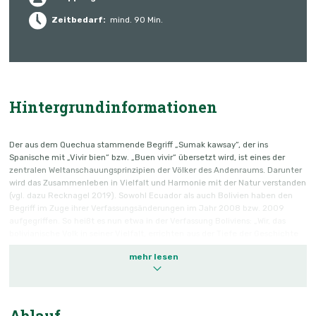
Zeitbedarf:
mind. 90 Min.
Hintergrundinformationen
Der aus dem Quechua stammende Begriff „Sumak kawsay“, der ins
Spanische mit „Vivir bien“ bzw. „Buen vivir“ übersetzt wird, ist eines der
zentralen Weltanschauungsprinzipien der Völker des Andenraums. Darunter
wird das Zusammenleben in Vielfalt und Harmonie mit der Natur verstanden
(vgl. dazu Recknagel 2019). Sowohl Ecuador als auch Bolivien haben den
Begriff im Zuge ihrer Verfassungsänderungen im Jahr 2008 bzw. 2009
aufgegriffen. So heißt es nun etwa in der Verfassung Boliviens: „Wir, das
bolivianische Volk in seiner Vielfalt, errichten aus der Tiefe der Geschichte
heraus einen neuen Staat“, und zwar einen, in dem „[…] das Bestreben nach
mehr lesen
dem ‚Vivir Bien‘/‘Besseren Leben‘ vorherrscht.“ (Plurinationaler Staat von
Bolivien 2013, S. 10). Was beim Konzept des Guten Lebens zählt, ist „das
menschliche Individuum, integriert in seine Gemeinschaft, das harmonische
Beziehungen mit der Natur pflegt und dabei, individuell genauso wie in der
Gemeinschaft, nach dem Aufbau eines nachhaltigen, würdigen Lebens für
Ablauf