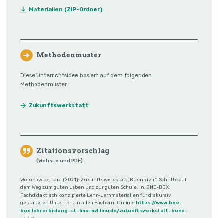
Materialien (ZIP-Ordner)
Methodenmuster
Diese Unterrichtsidee basiert auf dem folgenden
Methodenmuster:
Zukunftswerkstatt
Zitationsvorschlag
(Website und PDF)
Woronowicz, Lara (2021): Zukunftswerkstatt „Buen vivir“. Schritte auf
dem Weg zum guten Leben und zur guten Schule. In: BNE-BOX.
Fachdidaktisch konzipierte Lehr-Lernmaterialien für diskursiv
gestalteten Unterricht in allen Fächern. Online:
https://www.bne-
box.lehrerbildung-at-lmu.mzl.lmu.de/zukunftswerkstatt-buen-