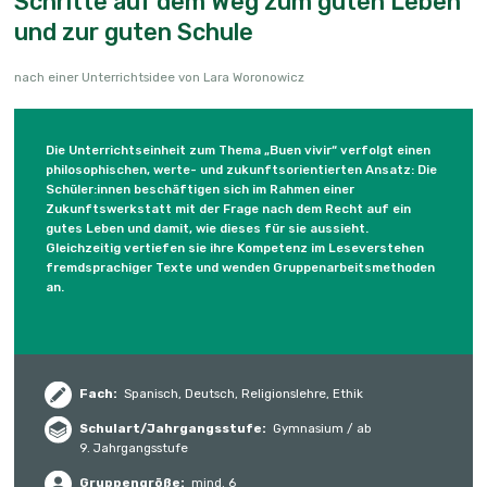
Schritte auf dem Weg zum guten Leben
und zur guten Schule
nach einer Unterrichtsidee von Lara Woronowicz
Die Unterrichtseinheit zum Thema „Buen vivir“ verfolgt einen
philosophischen, werte- und zukunftsorientierten Ansatz: Die
Schüler:innen beschäftigen sich im Rahmen einer
Zukunftswerkstatt mit der Frage nach dem Recht auf ein
gutes Leben und damit, wie dieses für sie aussieht.
Gleichzeitig vertiefen sie ihre Kompetenz im Leseverstehen
fremdsprachiger Texte und wenden Gruppenarbeitsmethoden
an.
Fach:
Spanisch, Deutsch, Religionslehre, Ethik
Schulart/Jahrgangs­stufe:
Gymnasium / ab
9. Jahrgangsstufe
Gruppengröße:
mind. 6