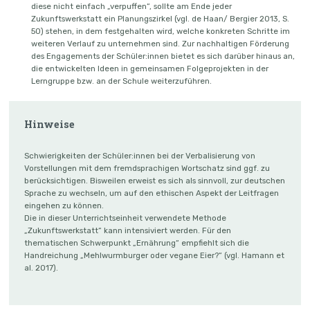
diese nicht einfach „verpuffen“, sollte am Ende jeder
Zukunftswerkstatt ein Planungszirkel (vgl. de Haan/ Bergier 2013, S.
50) stehen, in dem festgehalten wird, welche konkreten Schritte im
weiteren Verlauf zu unternehmen sind. Zur nachhaltigen Förderung
des Engagements der Schüler:innen bietet es sich darüber hinaus an,
die entwickelten Ideen in gemeinsamen Folgeprojekten in der
Lerngruppe bzw. an der Schule weiterzuführen.
Hinweise
Schwierigkeiten der Schüler:innen bei der Verbalisierung von
Vorstellungen mit dem fremdsprachigen Wortschatz sind ggf. zu
berücksichtigen. Bisweilen erweist es sich als sinnvoll, zur deutschen
Sprache zu wechseln, um auf den ethischen Aspekt der Leitfragen
eingehen zu können.
Die in dieser Unterrichtseinheit verwendete Methode
„Zukunftswerkstatt“ kann intensiviert werden. Für den
thematischen Schwerpunkt „Ernährung“ empfiehlt sich die
Handreichung „Mehlwurmburger oder vegane Eier?“ (vgl. Hamann et
al. 2017).