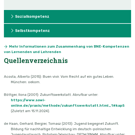
Sozialkompetenz
Selbstkompetenz
Mehr Informationen zum Zusammenhang von BNE-Kompetenzen
von Lernenden und Lehrenden
Quellenverzeichnis
Acosta, Alberto (2015): Buen vivir. Vom Recht auf ein gutes Leben.
München: oekom.
Böttger, Ilona (2001): Zukunftswerkstatt. Abrufbar unter:
https://www.sowi-
online.de/praxis/methode/zukunftswerkstatt.html_1#kap5
(Zuletzt am 15.11.2024).
de Haan, Gerhard; Bergier, Tomasz (2013): Jugend begegnet Zukunft.
Bildung für nachhaltige Entwicklung im deutsch-polnischen
Jugendaustausch. Potsdam/Warschau: DPJW/PNWM. Abrufbar unter: