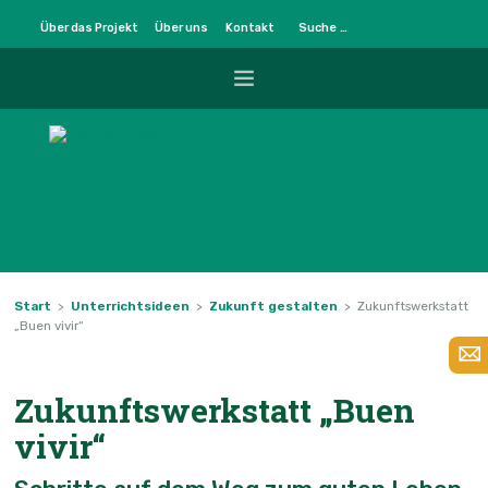
Über das Projekt
Über uns
Kontakt
START
UNTERRICHTSIDEEN
METHODENMUSTER
Start
>
Unterrichtsideen
>
Zukunft gestalten
>
Zukunftswerkstatt
„Buen vivir“
BNE-BOX PLUS
BNE-KOMPETENZEN
Zukunftswerkstatt „Buen
vivir“