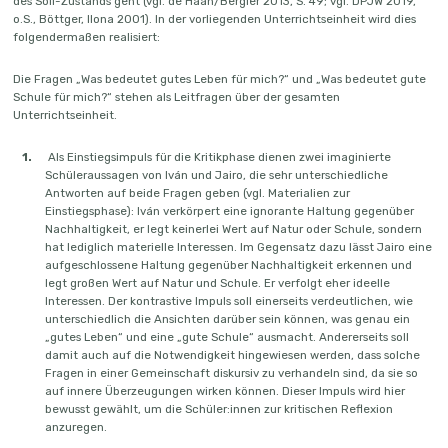
des Soll-Zustands geht (vgl. de Haan/Bergier 2013, S. 49; vgl. DPJW 2019,
Stromversorgung als auch für die Wasserversorgung der Sanitäranlagen
o.S., Böttger, Ilona 2001). In der vorliegenden Unterrichtseinheit wird dies
dient. Zusätzlich wurde ein Filter installiert, mit dessen Hilfe das
folgendermaßen realisiert:
Regenwasser in Trinkwasser umgewandelt wird. Schüler:innen und
Lehrer:innen handeln nach umweltfreundlichen Prinzipien, indem sie
Die Fragen „Was bedeutet gutes Leben für mich?“ und „Was bedeutet gute
versuchen, so viel wie möglich im Schulalltag wiederzuverwerten. „La
Schule für mich?“ stehen als Leitfragen über der gesamten
escuela se alimenta sola“ – „die Schule erhält sich selbst“, so lauten die
Unterrichtseinheit.
Worte des Schülers Jairo, der die Besonderheit seiner nachhaltigen Schule
hervorhebt. Es ist eine Schule, die das Konzept der Nachhaltigkeit durch
Als Einstiegsimpuls für die Kritikphase dienen zwei imaginierte
Recycling und die Nutzung von erneuerbaren Energien gestaltet. Dies ist ein
Schüleraussagen von Iván und Jairo, die sehr unterschiedliche
Schritt auf dem Weg zum guten Leben und zur guten Schule, dem ein hoher
Antworten auf beide Fragen geben (vgl. Materialien zur
gesellschaftlicher Symbolwert zukommt. Das Konzept kann
Einstiegsphase): Iván verkörpert eine ignorante Haltung gegenüber
Inspirationsquelle zur Beantwortung der Fragen „Was bedeutet gutes Leben
Nachhaltigkeit, er legt keinerlei Wert auf Natur oder Schule, sondern
für mich?“ und „Was bedeutet gute Schule für mich?“ sein.
hat lediglich materielle Interessen. Im Gegensatz dazu lässt Jairo eine
aufgeschlossene Haltung gegenüber Nachhaltigkeit erkennen und
legt großen Wert auf Natur und Schule. Er verfolgt eher ideelle
Interessen. Der kontrastive Impuls soll einerseits verdeutlichen, wie
unterschiedlich die Ansichten darüber sein können, was genau ein
„gutes Leben“ und eine „gute Schule“ ausmacht. Andererseits soll
damit auch auf die Notwendigkeit hingewiesen werden, dass solche
Fragen in einer Gemeinschaft diskursiv zu verhandeln sind, da sie so
auf innere Überzeugungen wirken können. Dieser Impuls wird hier
bewusst gewählt, um die Schüler:innen zur kritischen Reflexion
anzuregen.