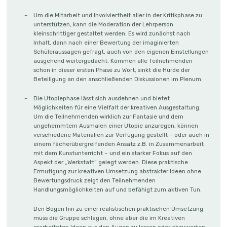
Um die Mitarbeit und Involviertheit aller in der Kritikphase zu
unterstützen, kann die Moderation der Lehrperson
kleinschrittiger gestaltet werden: Es wird zunächst nach
Inhalt, dann nach einer Bewertung der imaginierten
Schüleraussagen gefragt, auch von den eigenen Einstellungen
ausgehend weitergedacht. Kommen alle Teilnehmenden
schon in dieser ersten Phase zu Wort, sinkt die Hürde der
Beteiligung an den anschließenden Diskussionen im Plenum.
Die Utopiephase lässt sich ausdehnen und bietet
Möglichkeiten für eine Vielfalt der kreativen Ausgestaltung.
Um die Teilnehmenden wirklich zur Fantasie und dem
ungehemmtem Ausmalen einer Utopie anzuregen, können
verschiedene Materialien zur Verfügung gestellt – oder auch in
einem fächerübergreifenden Ansatz z.B. in Zusammenarbeit
mit dem Kunstunterricht – und ein starker Fokus auf den
Aspekt der „Werkstatt“ gelegt werden. Diese praktische
Ermutigung zur kreativen Umsetzung abstrakter Ideen ohne
Bewertungsdruck zeigt den Teilnehmenden
Handlungsmöglichkeiten auf und befähigt zum aktiven Tun.
Den Bogen hin zu einer realistischen praktischen Umsetzung
muss die Gruppe schlagen, ohne aber die im Kreativen
erarbeiteten Ideen aus den Augen zu lassen oder abzuwerten: