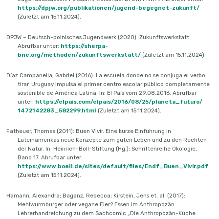
https://dpjw.org/publikationen/jugend-begegnet-zukunft/
(Zuletzt am 15.11.2024).
DPJW – Deutsch-polnisches Jugendwerk (2020): Zukunftswerkstatt.
Abrufbar unter:
https://sherpa-
bne.org/methoden/zukunftswerkstatt/
(Zuletzt am 15.11.2024).
Díaz Campanella, Gabriel (2016): La escuela donde no se conjuga el verbo
tirar. Uruguay impulsa el primer centro escolar público completamente
sostenible de América Latina. In: El País vom 29.08.2016. Abrufbar
unter:
https://elpais.com/elpais/2016/08/25/planeta_futuro/
1472142283_582299.html
(Zuletzt am 15.11.2024).
Fatheuer, Thomas (2011): Buen Vivir. Eine kurze Einführung in
Lateinamerikas neue Konzepte zum guten Leben und zu den Rechten
der Natur. In: Heinrich-Böll-Stiftung (Hg.): Schriftenreihe Ökologie,
Band 17. Abrufbar unter:
https://www.boell.de/sites/default/files/Endf_Buen_Vivir.pdf
(Zuletzt am 15.11.2024).
Hamann, Alexandra; Baganz, Rebecca; Kirstein, Jens et. al. (2017):
Mehlwurmburger oder vegane Eier? Essen im Anthropozän.
Lehrerhandreichung zu dem Sachcomic „Die Anthropozän-Küche.