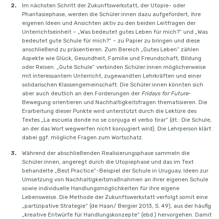
Im nächsten Schritt der Zukunftswerkstatt, der Utopie- oder
Phantasiephase, werden die Schüler:innen dazu aufgefordert, ihre
eigenen Ideen und Ansichten aktiv zu den beiden Leitfragen der
Unterrichtseinheit – „Was bedeutet gutes Leben für mich?“ und „Was
bedeutet gute Schule für mich?“ – zu Papier zu bringen und diese
anschließend zu präsentieren. Zum Bereich „Gutes Leben“ zählen
Aspekte wie Glück, Gesundheit, Familie und Freundschaft, Bildung
oder Reisen. „Gute Schule“ verbinden Schüler:innen möglicherweise
mit interessantem Unterricht, zugewandten Lehrkräften und einer
solidarischen Klassengemeinschaft. Die Schüler:innen könnten sich
aber auch deutlich an den Forderungen der
Fridays for Future
-
Bewegung orientieren und Nachhaltigkeitsfragen thematisieren. Die
Erarbeitung dieser Punkte wird unterstützt durch die Lektüre des
Textes „La escuela donde no se conjuga el verbo tirar“ (dt.: Die Schule,
an der das Wort wegwerfen nicht konjugiert wird). Die Lehrperson klärt
dabei ggf. mögliche Fragen zum Wortschatz.
Während der abschließenden Realisierungsphase sammeln die
Schüler:innen, angeregt durch die Utopiephase und das im Text
behandelte „Best Practice“-Beispiel der Schule in Uruguay, Ideen zur
Umsetzung von Nachhaltigkeitsmaßnahmen an ihrer eigenen Schule
sowie individuelle Handlungsmöglichkeiten für ihre eigene
Lebensweise. Die Methode der Zukunftswerkstatt verfolgt somit eine
„partizipative Strategie“ (de Haan/ Bergier 2013, S. 49), aus der häufig
„kreative Entwürfe für Handlungskonzepte“ (ebd.) hervorgehen. Damit